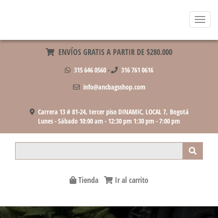
Menu
ENVÍOS GRATIS A PARTIR DE $280.000
315 646 0560
-
316 761 0616
info@ancbagsshop.com
Carrera 13 # 81-24, tercer piso DINAMIC, LOCAL 7, Bogotá
Lunes - Sábado 10:00 am - 12:30 pm 1:30 pm - 7:00 pm
Product Search
Tienda
Ir al carrito