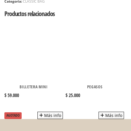
Categoría:
CLASSIC BAG
Productos relacionados
BILLETERA MINI
PEGASOS
$ 59.000
$ 25.000
$ 
Más info
Más info
AGOTADO
A