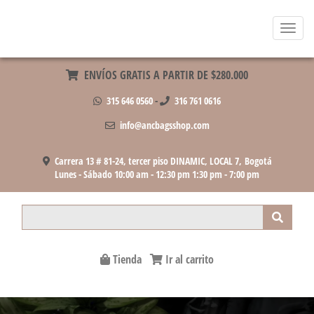
Menu
ENVÍOS GRATIS A PARTIR DE $280.000
315 646 0560
-
316 761 0616
info@ancbagsshop.com
Carrera 13 # 81-24, tercer piso DINAMIC, LOCAL 7, Bogotá
Lunes - Sábado 10:00 am - 12:30 pm 1:30 pm - 7:00 pm
Product Search
Tienda
Ir al carrito