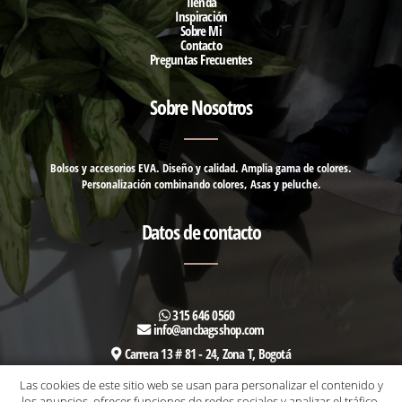
Tienda
Inspiración
Sobre Mi
Contacto
Preguntas Frecuentes
Sobre Nosotros
Bolsos y accesorios EVA. Diseño y calidad. Amplia gama de colores.
Personalización combinando colores, Asas y peluche.
Datos de contacto
315 646 0560
info@ancbagsshop.com
Carrera 13 # 81 - 24, Zona T,
Bogotá
Las cookies de este sitio web se usan para personalizar el contenido y
Síguenos en redes
los anuncios, ofrecer funciones de redes sociales y analizar el tráfico.