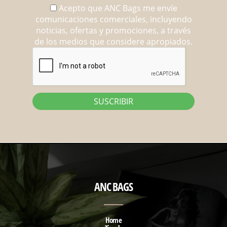
Acepto que ANC Bags me envíe
comunicaciones comerciales, incluyendo
noticias, ofertas y promociones, a través
de los medios que considere apropiados.
ANC BAGS
Home