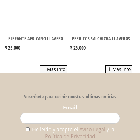
ELEFANTE AFRICANO LLAVERO
PERRITOS SALCHICHA LLAVEROS
$ 25.000
$ 25.000
$ 
Más info
Más info
Suscríbete para recibir nuestras ultimas noticias
Email
He leído y acepto el
Aviso Legal
y la
Política de Privacidad