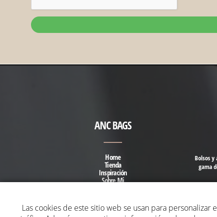
ANC BAGS
Home
Bolsos y 
Tienda
gama de
Inspiración
Sobre Mi
Contacto
Preguntas Frecuentes
Las cookies de este sitio web se usan para personalizar el