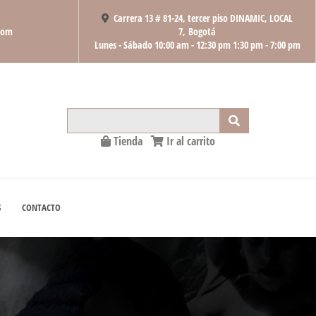
Carrera 13 # 81-24, tercer piso DINAMIC, LOCAL
com
7, Bogotá
Lunes - Sábado 10:00 am - 12:30 pm 1:30 pm - 7:00 pm
Product Search
Tienda
Ir al carrito
S
CONTACTO