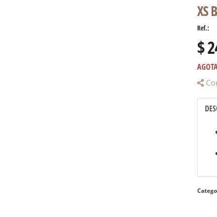
XS 
Ref.:
$ 2
AGOT
Co
DES
Catego