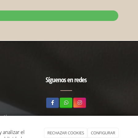
Síguenos en redes
gotá
 analizar el
RECHAZAR COOKIES
CONFIGURAR