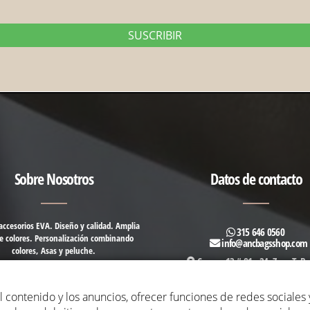
Sobre Nosotros
Datos de contacto
accesorios EVA. Diseño y calidad. Amplia
315 646 0560
 colores. Personalización combinando
info@ancbagsshop.com
colores, Asas y peluche.
Carrera 13 # 81 - 24, Zona T,
Bo
 contenido y los anuncios, ofrecer funciones de redes sociales y