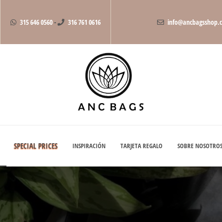
315 646 0560
-
316 761 0616
info@ancbagsshop.
SPECIAL PRICES
INSPIRACIÓN
TARJETA REGALO
SOBRE NOSOTRO