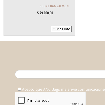
PHONE BAG SALMON
$ 79.000,00
Más info
Acepto que ANC Bags me envíe comunicaciones 